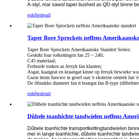
A-styl, mar sawol taper bushed as QD-styl binne be
enkête
detail
Taper Bore Sprockets neffens Amerikaanske
Taper Bore Sprockets Amerikaanske Standert Series;
Geskikt foar rolkettingen fan 25 ~ 240;
C45 materiaal;
Ferhurde tosken as fersyk fan klanten;
Asgat, kaaigeat en kraangat kinne op fersyk bewurke wu
Guon items hawwe in groef oan 'e eksterne omtrek fan 'e
De ôfmakke diameter fan it boargat fan B-type (dûbelstr
enkête
detail
Dûbele toanhichte tandwielen neffens Amer
Dûbele toanhichte transportkettingtandwielen binne
mei in lange toanhichte, dûbele toanhichte tandwie