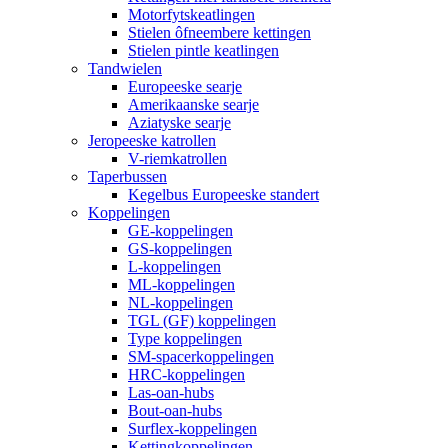
Motorfytskeatlingen
Stielen ôfneembere kettingen
Stielen pintle keatlingen
Tandwielen
Europeeske searje
Amerikaanske searje
Aziatyske searje
Jeropeeske katrollen
V-riemkatrollen
Taperbussen
Kegelbus Europeeske standert
Koppelingen
GE-koppelingen
GS-koppelingen
L-koppelingen
ML-koppelingen
NL-koppelingen
TGL (GF) koppelingen
Type koppelingen
SM-spacerkoppelingen
HRC-koppelingen
Las-oan-hubs
Bout-oan-hubs
Surflex-koppelingen
Kettingkoppelingen