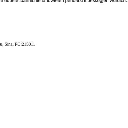
inne dûbele toanhichte tandwielen perfoarst it beskôgjen wurdich.
ou, Sina, PC:215011