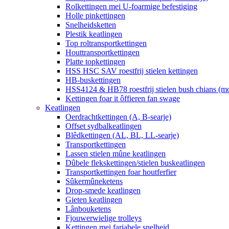
Rolkettingen mei U-foarmige befestiging
Holle pinkettingen
Snelheidsketten
Plestik keatlingen
Top roltransportkettingen
Houttransportkettingen
Platte topkettingen
HSS HSC SAV roestfrij stielen kettingen
HB-buskettingen
HSS4124 & HB78 roestfrij stielen bush chians (
Kettingen foar it ôffieren fan swage
Keatlingen
Oerdrachtkettingen (A, B-searje)
Offset sydbalkeatlingen
Blêdkettingen (AL, BL, LL-searje)
Transportkettingen
Lassen stielen mûne keatlingen
Dûbele flekskettingen/stielen buskeatlingen
Transportkettingen foar houtferfier
Sûkermûneketens
Drop-smede keatlingen
Gieten keatlingen
Lânbouketens
Fjouwerwielige trolleys
Kettingen mei fariabele snelheid