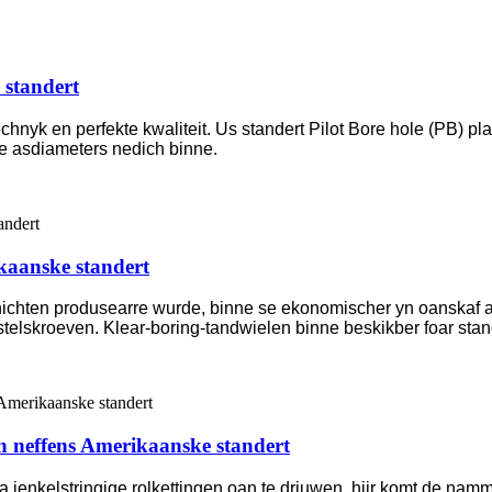
 standert
hnyk en perfekte kwaliteit. Us standert Pilot Bore hole (PB) pl
nde asdiameters nedich binne.
kaanske standert
chten produsearre wurde, binne se ekonomischer yn oanskaf as 
 stelskroeven. Klear-boring-tandwielen binne beskikber foar stand
en neffens Amerikaanske standert
ienkelstringige rolkettingen oan te driuwen, hjir komt de namm