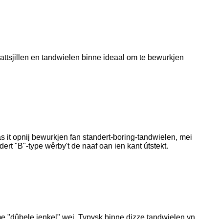
aattsjillen en tandwielen binne ideaal om te bewurkjen
it opnij bewurkjen fan standert-boring-tandwielen, mei
ert "B"-type wêrby't de naaf oan ien kant útstekt.
e "dûbele ienkel" wei. Typysk binne dizze tandwielen yn