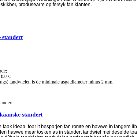
skikber, produsearre op fersyk fan klanten.
 standert
rde;
 baas;
engs) tandwielen is de minimale asgatdiameter minus 2 mm.
ikaanske standert
 faak ideaal foar it besparjen fan romte en hawwe in langere li
len hawwe mear tosken as in standert tandwiel mei deselde toan