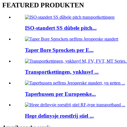
FEATURED PRODUKTEN
ISO-standert SS dûbele pitch...
Taper Bore Sprockets per E...
Transportkettingen, ynklusyf ...
Taperbussen per Europeeske...
Hege definysje roestfrij stiel ...