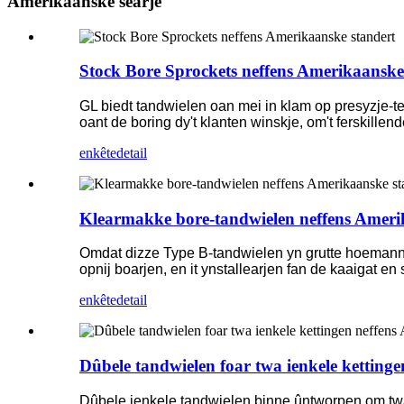
Amerikaanske searje
Stock Bore Sprockets neffens Amerikaanske
GL biedt tandwielen oan mei in klam op presyzje-tec
oant de boring dy't klanten winskje, om't ferskille
enkête
detail
Klearmakke bore-tandwielen neffens Ameri
Omdat dizze Type B-tandwielen yn grutte hoemanni
opnij boarjen, en it ynstallearjen fan de kaaigat en
enkête
detail
Dûbele tandwielen foar twa ienkele ketting
Dûbele ienkele tandwielen binne ûntworpen om twa 