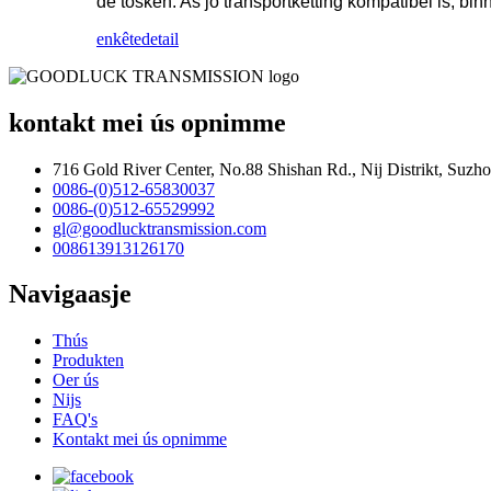
de tosken. As jo ​​transportketting kompatibel is, b
enkête
detail
kontakt mei ús opnimme
716 Gold River Center, No.88 Shishan Rd., Nij Distrikt, Suzh
0086-(0)512-65830037
0086-(0)512-65529992
gl@goodlucktransmission.com
008613913126170
Navigaasje
Thús
Produkten
Oer ús
Nijs
FAQ's
Kontakt mei ús opnimme