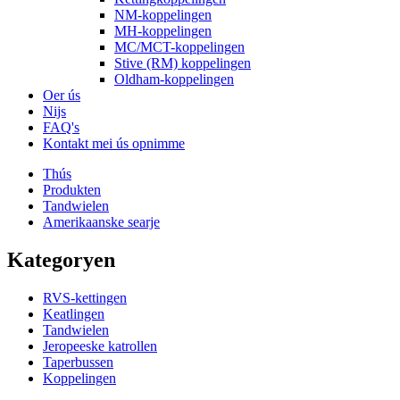
NM-koppelingen
MH-koppelingen
MC/MCT-koppelingen
Stive (RM) koppelingen
Oldham-koppelingen
Oer ús
Nijs
FAQ's
Kontakt mei ús opnimme
Thús
Produkten
Tandwielen
Amerikaanske searje
Kategoryen
RVS-kettingen
Keatlingen
Tandwielen
Jeropeeske katrollen
Taperbussen
Koppelingen