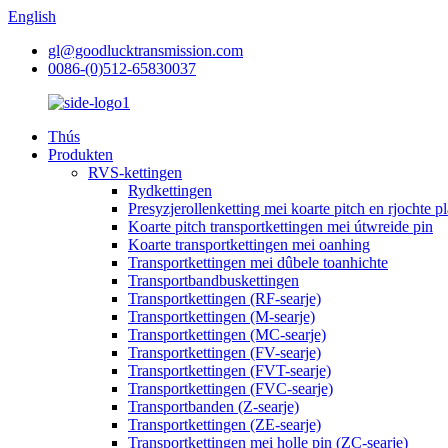
English
gl@goodlucktransmission.com
0086-(0)512-65830037
Thús
Produkten
RVS-kettingen
Rydkettingen
Presyzjerollenketting mei koarte pitch en rjochte p
Koarte pitch transportkettingen mei útwreide pin
Koarte transportkettingen mei oanhing
Transportkettingen mei dûbele toanhichte
Transportbandbuskettingen
Transportkettingen (RF-searje)
Transportkettingen (M-searje)
Transportkettingen (MC-searje)
Transportkettingen (FV-searje)
Transportkettingen (FVT-searje)
Transportkettingen (FVC-searje)
Transportbanden (Z-searje)
Transportkettingen (ZE-searje)
Transportkettingen mei holle pin (ZC-searje)