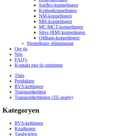
Surflex-koppelingen
Kettingkoppelingen
NM-koppelingen
MH-koppelingen
MC/MCT-koppelingen
Stive (RM) koppelingen
Oldham-koppelingen
Sleutelleaze slútapparaat
Oer ús
Nijs
FAQ's
Kontakt mei ús opnimme
Thús
Produkten
RVS-kettingen
Transportketting
Transportkettingen (ZE-searje)
Kategoryen
RVS-kettingen
Keatlingen
Tandwielen