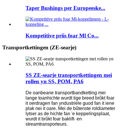
Taper Bushings per Europeeske...
Kompetitive priis foar Ml Co...
Transportkettingen (ZE-searje)
SS ZE-searje transportkettingen mei
rollen yn SS, POM, PA6
De oanbeane transportbandketting mei
lange toanhichte wurdt tige breed brûkt foar
it oerdragen fan yndustriële guod fan it iene
plak nei it oare. Mei de bûtenste roldiameter
lytser as de hichte fan 'e keppelingsplaat,
wurdt it brûkt foar baklift- en
streamtransporteurs.