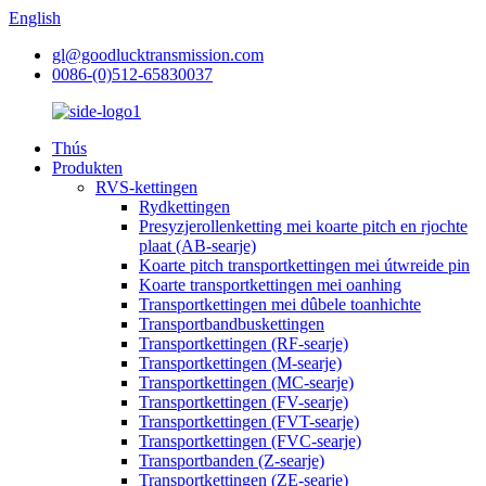
English
gl@goodlucktransmission.com
0086-(0)512-65830037
Thús
Produkten
RVS-kettingen
Rydkettingen
Presyzjerollenketting mei koarte pitch en rjochte
plaat (AB-searje)
Koarte pitch transportkettingen mei útwreide pin
Koarte transportkettingen mei oanhing
Transportkettingen mei dûbele toanhichte
Transportbandbuskettingen
Transportkettingen (RF-searje)
Transportkettingen (M-searje)
Transportkettingen (MC-searje)
Transportkettingen (FV-searje)
Transportkettingen (FVT-searje)
Transportkettingen (FVC-searje)
Transportbanden (Z-searje)
Transportkettingen (ZE-searje)