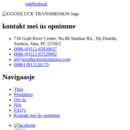
enkête
detail
kontakt mei ús opnimme
716 Gold River Center, No.88 Shishan Rd., Nij Distrikt,
Suzhou, Sina, PC:215011
0086-(0)512-65830037
0086-(0)512-65529992
gl@goodlucktransmission.com
008613913126170
Navigaasje
Thús
Produkten
Oer ús
Nijs
FAQ's
Kontakt mei ús opnimme