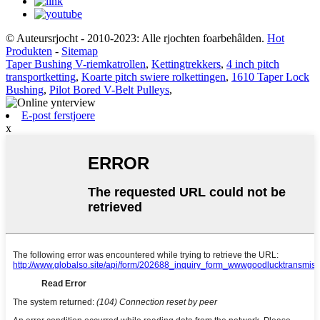
© Auteursrjocht - 2010-2023: Alle rjochten foarbehâlden.
Hot
Produkten
-
Sitemap
Taper Bushing V-riemkatrollen
,
Kettingtrekkers
,
4 inch pitch
transportketting
,
Koarte pitch swiere rolkettingen
,
1610 Taper Lock
Bushing
,
Pilot Bored V-Belt Pulleys
,
E-post ferstjoere
x