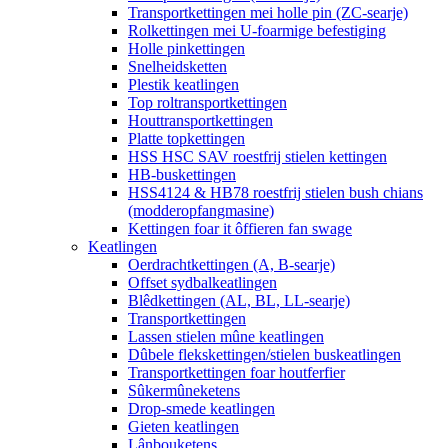
Transportkettingen mei holle pin (ZC-searje)
Rolkettingen mei U-foarmige befestiging
Holle pinkettingen
Snelheidsketten
Plestik keatlingen
Top roltransportkettingen
Houttransportkettingen
Platte topkettingen
HSS HSC SAV roestfrij stielen kettingen
HB-buskettingen
HSS4124 & HB78 roestfrij stielen bush chians
(modderopfangmasine)
Kettingen foar it ôffieren fan swage
Keatlingen
Oerdrachtkettingen (A, B-searje)
Offset sydbalkeatlingen
Blêdkettingen (AL, BL, LL-searje)
Transportkettingen
Lassen stielen mûne keatlingen
Dûbele flekskettingen/stielen buskeatlingen
Transportkettingen foar houtferfier
Sûkermûneketens
Drop-smede keatlingen
Gieten keatlingen
Lânbouketens