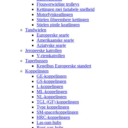
Fjouwerwielige trolleys
Kettingen mei fariabele snelheid
Motorfytskeatlingen
Stielen ôfneembere kettingen
Stielen pintle keatlingen
Tandwielen
Europeeske searje
Amerikaanske searje
Aziatyske searje
Jeropeeske katrollen
V-riemkatrollen
Taperbussen
Kegelbus Europeeske standert
Koppelingen
GE-koppelingen
GS-koppelingen
L-koppelingen
ML-koppelingen
NL-koppelingen
TGL (GF) koppelingen
Type koppelingen
SM-spacerkoppelingen
HRC-koppelingen
Las-oan-hubs
Bout-oan-hubs