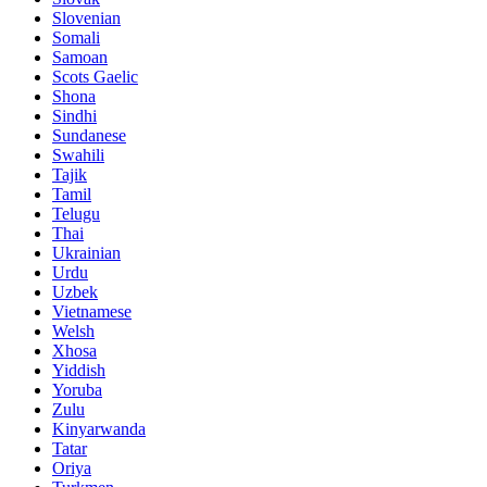
Slovenian
Somali
Samoan
Scots Gaelic
Shona
Sindhi
Sundanese
Swahili
Tajik
Tamil
Telugu
Thai
Ukrainian
Urdu
Uzbek
Vietnamese
Welsh
Xhosa
Yiddish
Yoruba
Zulu
Kinyarwanda
Tatar
Oriya