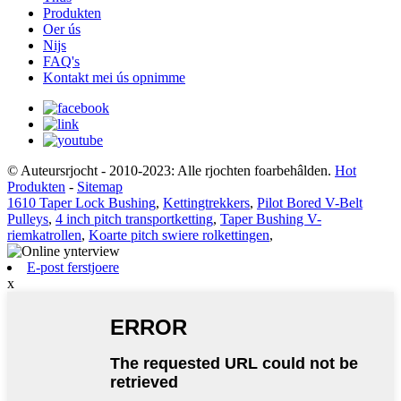
Produkten
Oer ús
Nijs
FAQ's
Kontakt mei ús opnimme
© Auteursrjocht - 2010-2023: Alle rjochten foarbehâlden.
Hot
Produkten
-
Sitemap
1610 Taper Lock Bushing
,
Kettingtrekkers
,
Pilot Bored V-Belt
Pulleys
,
4 inch pitch transportketting
,
Taper Bushing V-
riemkatrollen
,
Koarte pitch swiere rolkettingen
,
E-post ferstjoere
x