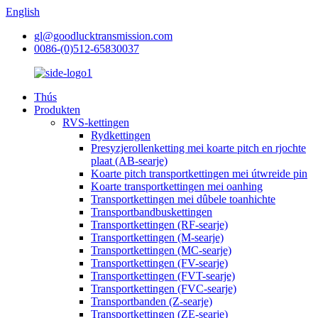
English
gl@goodlucktransmission.com
0086-(0)512-65830037
Thús
Produkten
RVS-kettingen
Rydkettingen
Presyzjerollenketting mei koarte pitch en rjochte
plaat (AB-searje)
Koarte pitch transportkettingen mei útwreide pin
Koarte transportkettingen mei oanhing
Transportkettingen mei dûbele toanhichte
Transportbandbuskettingen
Transportkettingen (RF-searje)
Transportkettingen (M-searje)
Transportkettingen (MC-searje)
Transportkettingen (FV-searje)
Transportkettingen (FVT-searje)
Transportkettingen (FVC-searje)
Transportbanden (Z-searje)
Transportkettingen (ZE-searje)