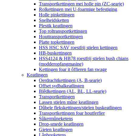
Transportkettingen mei holle pin (ZC-searje)
Rolkettingen mei U-foarmige befestiging
Holle pinkettingen
Snelheidsketten
Plestik keatlingen
Top roltransportkettingen
Houttransportkettingen
Platte topkettingen
HSS HSC SAV roestfrij stielen kettingen
HB-buskettingen
HSS4124 & HB78 roestfrij stielen bush chians
(modderopfangmasine)
Kettingen foar it ôffieren fan swage
Keatlingen
Oerdrachtkettingen (A, B-searje)
Offset sydbalkeatlingen
Blêdkettingen (AL, BL, LL-searje)
Transportkettingen
Lassen stielen mûne keatlingen
Dûbele flekskettingen/stielen buskeatlingen
Transportkettingen foar houtferfier
Sûkermûneketens
Drop-smede keatlingen
Gieten keatlingen
Lânbouketens