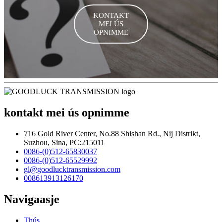
KONTAKT
MEI ÚS
OPNIMME
kontakt mei ús opnimme
716 Gold River Center, No.88 Shishan Rd., Nij Distrikt,
Suzhou, Sina, PC:215011
0086-(0)512-65830037
0086-(0)512-65529992
gl@goodlucktransmission.com
008613913126170
Navigaasje
Thús