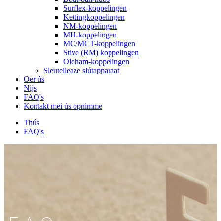
Surflex-koppelingen
Kettingkoppelingen
NM-koppelingen
MH-koppelingen
MC/MCT-koppelingen
Stive (RM) koppelingen
Oldham-koppelingen
Sleutelleaze slútapparaat
Oer ús
Nijs
FAQ's
Kontakt mei ús opnimme
Thús
FAQ's