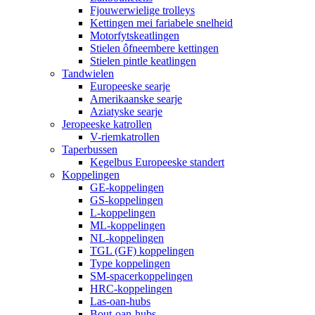
Fjouwerwielige trolleys
Kettingen mei fariabele snelheid
Motorfytskeatlingen
Stielen ôfneembere kettingen
Stielen pintle keatlingen
Tandwielen
Europeeske searje
Amerikaanske searje
Aziatyske searje
Jeropeeske katrollen
V-riemkatrollen
Taperbussen
Kegelbus Europeeske standert
Koppelingen
GE-koppelingen
GS-koppelingen
L-koppelingen
ML-koppelingen
NL-koppelingen
TGL (GF) koppelingen
Type koppelingen
SM-spacerkoppelingen
HRC-koppelingen
Las-oan-hubs
Bout-oan-hubs